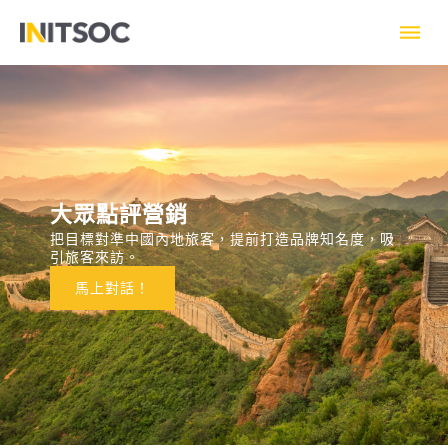
跳
至
主
要
內
容
大眾點評營銷
把目標對準中國內地旅客，提前打造品牌知名度，吸
引旅客來訪。
馬上對話！