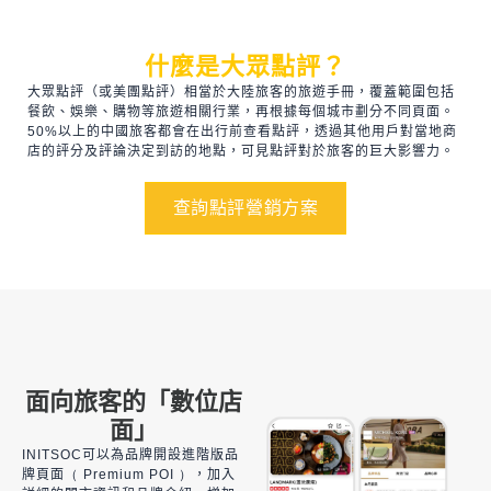
什麼是大眾點評？
大眾點評（或美團點評）相當於大陸旅客的
旅遊
手冊，覆蓋範圍包括
餐飲、娛樂、購物等旅遊相關行業，再根據每個城市劃分不同頁面。
50%
以上的中國
旅客都
會
在出行前
查看點評，透過其他用戶對當地商
店的評分及評論決定到訪的地點，可見點評
對於
旅客的巨大影響力。
查詢點評營銷方案
面向旅客的「數位店
面」
INITSOC
可以為品牌開設進階版
品
牌頁面
（
Premium POI
）
，加入